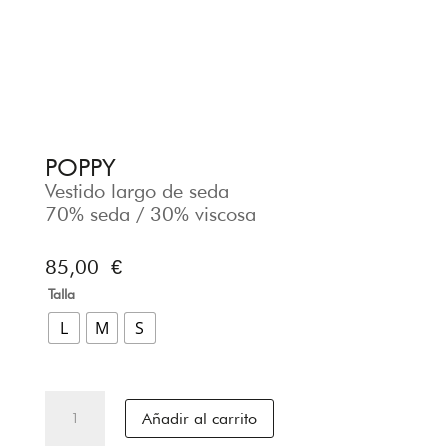
POPPY
Vestido largo de seda
70% seda / 30% viscosa
85,00
€
Talla
L
M
S
POPPY
Añadir al carrito
cantidad