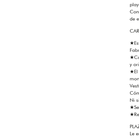
play
Con
de e
CAR
★Est
Fab
★Cad
y or
★El 
moni
Vest
Cóm
Ni s
★Se 
★Reg
PLA
Le e