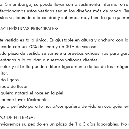
a. Sin embargo, se puede llevar como vestimenta informal o rut
feccionamos estos vestidos según los diseños más de moda. Te
stos vestidos de alta calidad y sabemos muy bien lo que quieren
ACTERÍSTICAS PRINCIPALES:
e vestido es talla única. Es ajustable en altura y anchura con la
ricada con un 70% de seda y un 30% de viscosa.
a pieza de vestido se somete a pruebas exhaustivas para garan
ientados a la calidad a nuestros valiosos clientes.
color y el brillo pueden diferir ligeramente de los de las imág
tor.
ido ligero.
odo de llevar.
iquiera notará el roce en la piel.
puede lavar fácilmente.
alo perfecto para tu novia/compañera de vida en cualquier eve
ZO DE ENTREGA:
nviaremos su pedido en un plazo de 1 a 3 días laborables. No o