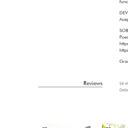
func
DEV
Acep
SOB
Pue
htt
htt
Grac
Reviews
Sé e
Deb