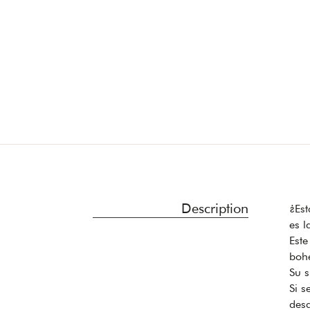
Description
¿Est
es l
Este
bohe
Su s
Si s
desd