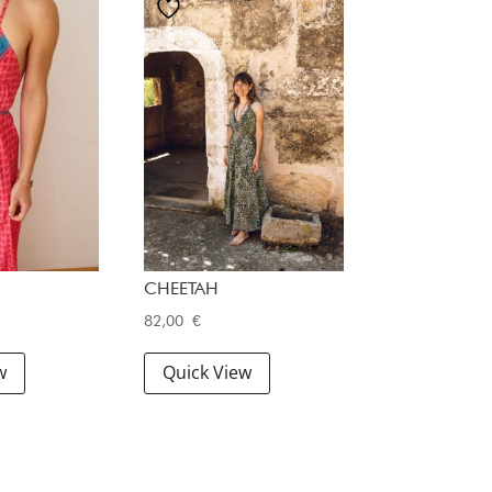
CHEETAH
82,00
€
w
Quick View