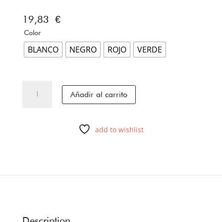
19,83
€
Color
BLANCO
NEGRO
ROJO
VERDE
COLLAR
Añadir al carrito
CHAPADO
EN
ORO-
add to wishlist
06
cantidad
Description