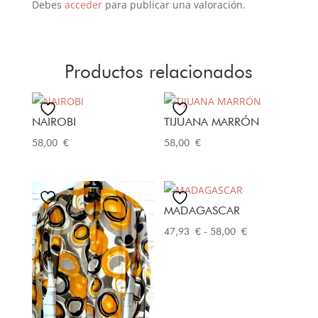
Debes
acceder
para publicar una valoración.
Productos relacionados
NAIROBI
TIJUANA MARRÓN
58,00
€
58,00
€
MADAGASCAR
Rango
47,93
€
-
58,00
€
de
precios:
desde
47,93 €