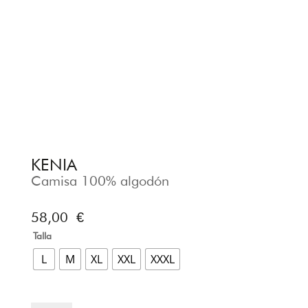
KENIA
Camisa 100% algodón
58,00
€
Talla
L
M
XL
XXL
XXXL