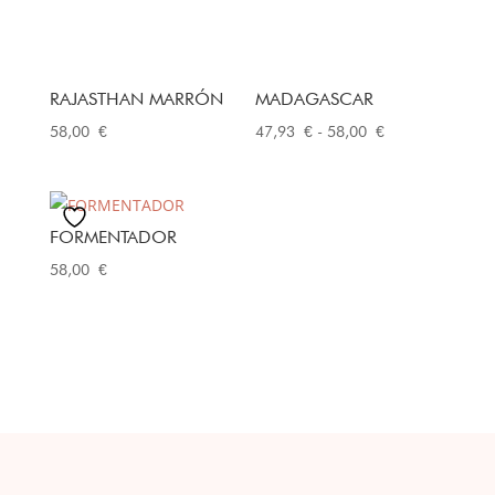
RAJASTHAN MARRÓN
MADAGASCAR
Rango
58,00
€
47,93
€
-
58,00
€
de
precios:
desde
FORMENTADOR
47,93 €
58,00
€
hasta
58,00 €