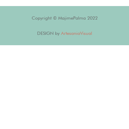
Copyright © MajimePalma 2022
DESIGN by
ArtesaniaVisual